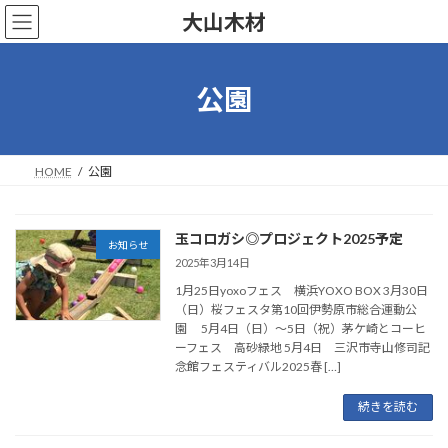
コ
ナ
大山木材
ン
ビ
テ
ゲ
ン
ー
ツ
シ
公園
へ
ョ
ス
ン
キ
に
ッ
移
HOME
公園
プ
動
玉コロガシ◎プロジェクト2025予定
お知らせ
2025年3月14日
1月25日yoxoフェス 横浜YOXO BOX 3月30日
（日）桜フェスタ第10回伊勢原市総合運動公
園 5月4日（日）～5日（祝）茅ケ崎とコーヒ
ーフェス 高砂緑地 5月4日 三沢市寺山修司記
念館フェスティバル2025春 […]
続きを読む