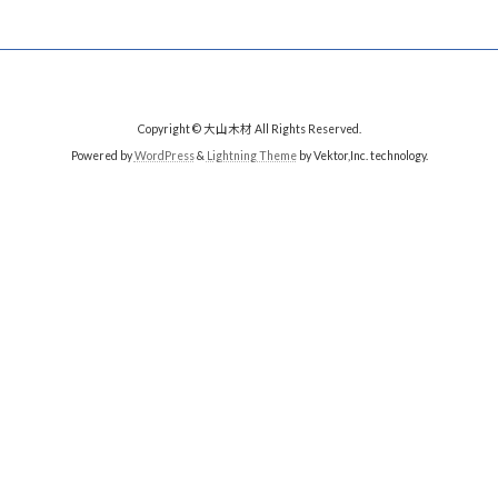
Copyright © 大山木材 All Rights Reserved.
Powered by
WordPress
&
Lightning Theme
by Vektor,Inc. technology.